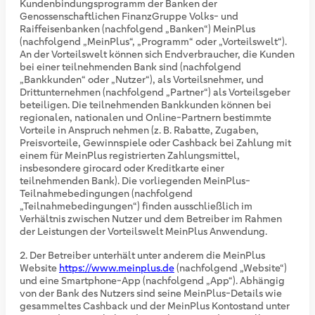
Kundenbindungsprogramm der Banken der
Genossenschaftlichen FinanzGruppe Volks- und
Raiffeisenbanken (nachfolgend „Banken“) MeinPlus
(nachfolgend „MeinPlus“, „Programm“ oder „Vorteilswelt“).
An der Vorteilswelt können sich Endverbraucher, die Kunden
bei einer teilnehmenden Bank sind (nachfolgend
„Bankkunden“ oder „Nutzer“), als Vorteilsnehmer, und
Drittunternehmen (nachfolgend „Partner“) als Vorteilsgeber
beteiligen. Die teilnehmenden Bankkunden können bei
regionalen, nationalen und Online-Partnern bestimmte
Vorteile in Anspruch nehmen (z. B. Rabatte, Zugaben,
Preisvorteile, Gewinnspiele oder Cashback bei Zahlung mit
einem für MeinPlus registrierten Zahlungsmittel,
insbesondere girocard oder Kreditkarte einer
teilnehmenden Bank). Die vorliegenden MeinPlus-
Teilnahmebedingungen (nachfolgend
„Teilnahmebedingungen“) finden ausschließlich im
Verhältnis zwischen Nutzer und dem Betreiber im Rahmen
der Leistungen der Vorteilswelt MeinPlus Anwendung.
Der Betreiber unterhält unter anderem die MeinPlus
Website
https://www.meinplus.de
(nachfolgend „Website“)
und eine Smartphone-App (nachfolgend „App“). Abhängig
von der Bank des Nutzers sind seine MeinPlus-Details wie
gesammeltes Cashback und der MeinPlus Kontostand unter