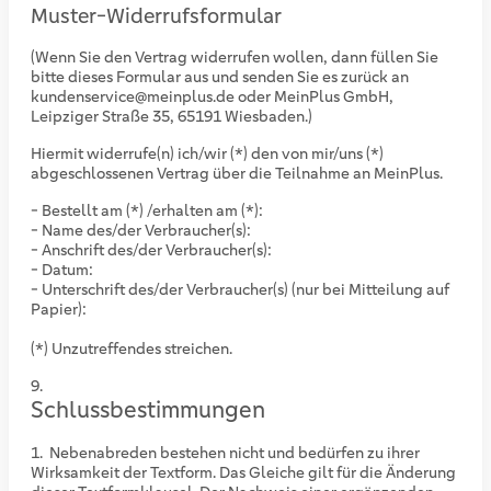
Muster-Widerrufsformular
(Wenn Sie den Vertrag widerrufen wollen, dann füllen Sie
bitte dieses Formular aus und senden Sie es zurück an
kundenservice@meinplus.de oder MeinPlus GmbH,
Leipziger Straße 35, 65191 Wiesbaden.)
Hiermit widerrufe(n) ich/wir (*) den von mir/uns (*)
abgeschlossenen Vertrag über die Teilnahme an MeinPlus.
- Bestellt am (*) /erhalten am (*):
- Name des/der Verbraucher(s):
- Anschrift des/der Verbraucher(s):
- Datum:
- Unterschrift des/der Verbraucher(s) (nur bei Mitteilung auf
Papier):
(*) Unzutreffendes streichen.
Schlussbestimmungen
Nebenabreden bestehen nicht und bedürfen zu ihrer
Wirksamkeit der Textform. Das Gleiche gilt für die Änderung