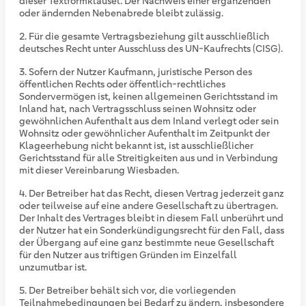
dieser Textformklausel. Der Nachweis einer ergänzenden
oder ändernden Nebenabrede bleibt zulässig.
Für die gesamte Vertragsbeziehung gilt ausschließlich
deutsches Recht unter Ausschluss des UN-Kaufrechts (CISG).
Sofern der Nutzer Kaufmann, juristische Person des
öffentlichen Rechts oder öffentlich-rechtliches
Sondervermögen ist, keinen allgemeinen Gerichtsstand im
Inland hat, nach Vertragsschluss seinen Wohnsitz oder
gewöhnlichen Aufenthalt aus dem Inland verlegt oder sein
Wohnsitz oder gewöhnlicher Aufenthalt im Zeitpunkt der
Klageerhebung nicht bekannt ist, ist ausschließlicher
Gerichtsstand für alle Streitigkeiten aus und in Verbindung
mit dieser Vereinbarung Wiesbaden.
Der Betreiber hat das Recht, diesen Vertrag jederzeit ganz
oder teilweise auf eine andere Gesellschaft zu übertragen.
Der Inhalt des Vertrages bleibt in diesem Fall unberührt und
der Nutzer hat ein Sonderkündigungsrecht für den Fall, dass
der Übergang auf eine ganz bestimmte neue Gesellschaft
für den Nutzer aus triftigen Gründen im Einzelfall
unzumutbar ist.
Der Betreiber behält sich vor, die vorliegenden
Teilnahmebedingungen bei Bedarf zu ändern, insbesondere