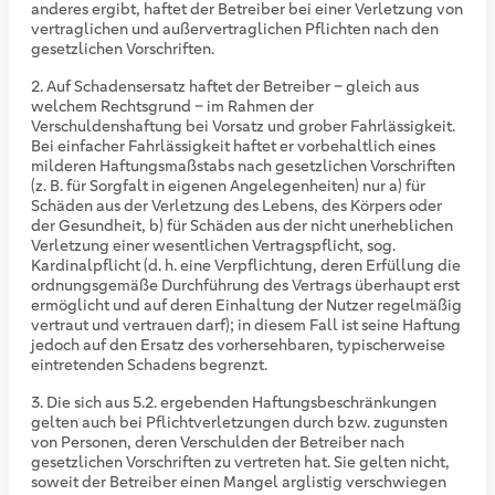
anderes ergibt, haftet der Betreiber bei einer Verletzung von
vertraglichen und außervertraglichen Pflichten nach den
gesetzlichen Vorschriften.
Auf Schadensersatz haftet der Betreiber – gleich aus
welchem Rechtsgrund – im Rahmen der
Verschuldenshaftung bei Vorsatz und grober Fahrlässigkeit.
Bei einfacher Fahrlässigkeit haftet er vorbehaltlich eines
milderen Haftungsmaßstabs nach gesetzlichen Vorschriften
(z. B. für Sorgfalt in eigenen Angelegenheiten) nur a) für
Schäden aus der Verletzung des Lebens, des Körpers oder
der Gesundheit, b) für Schäden aus der nicht unerheblichen
Verletzung einer wesentlichen Vertragspflicht, sog.
Kardinalpflicht (d. h. eine Verpflichtung, deren Erfüllung die
ordnungsgemäße Durchführung des Vertrags überhaupt erst
ermöglicht und auf deren Einhaltung der Nutzer regelmäßig
vertraut und vertrauen darf); in diesem Fall ist seine Haftung
jedoch auf den Ersatz des vorhersehbaren, typischerweise
eintretenden Schadens begrenzt.
Die sich aus 5.2. ergebenden Haftungsbeschränkungen
gelten auch bei Pflichtverletzungen durch bzw. zugunsten
von Personen, deren Verschulden der Betreiber nach
gesetzlichen Vorschriften zu vertreten hat. Sie gelten nicht,
soweit der Betreiber einen Mangel arglistig verschwiegen