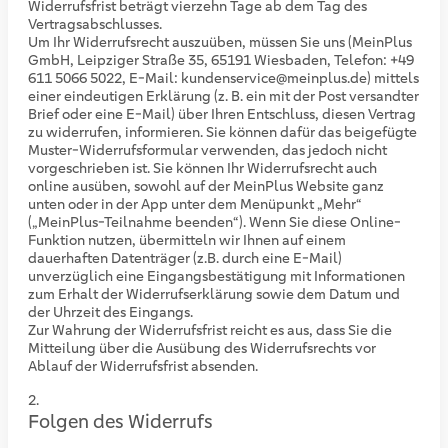
Widerrufsfrist beträgt vierzehn Tage ab dem Tag des
Vertragsabschlusses.
Um Ihr Widerrufsrecht auszuüben, müssen Sie uns (MeinPlus
GmbH, Leipziger Straße 35, 65191 Wiesbaden, Telefon: +49
611 5066 5022, E-Mail: kundenservice@meinplus.de) mittels
einer eindeutigen Erklärung (z. B. ein mit der Post versandter
Brief oder eine E-Mail) über Ihren Entschluss, diesen Vertrag
zu widerrufen, informieren. Sie können dafür das beigefügte
Muster-Widerrufsformular verwenden, das jedoch nicht
vorgeschrieben ist. Sie können Ihr Widerrufsrecht auch
online ausüben, sowohl auf der MeinPlus Website ganz
unten oder in der App unter dem Menüpunkt „Mehr“
(„MeinPlus-Teilnahme beenden“). Wenn Sie diese Online-
Funktion nutzen, übermitteln wir Ihnen auf einem
dauerhaften Datenträger (z.B. durch eine E-Mail)
unverzüglich eine Eingangsbestätigung mit Informationen
zum Erhalt der Widerrufserklärung sowie dem Datum und
der Uhrzeit des Eingangs.
Zur Wahrung der Widerrufsfrist reicht es aus, dass Sie die
Mitteilung über die Ausübung des Widerrufsrechts vor
Ablauf der Widerrufsfrist absenden.
Folgen des Widerrufs